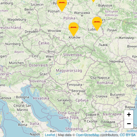
+
−
Leaflet
| Map data ©
OpenStreetMap
contributors,
CC-BY-SA