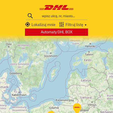
DHL
Parcelshop
Wyszukaj
Manager
Lokalizuj mnie
Filtruj listę
Automaty DHL BOX